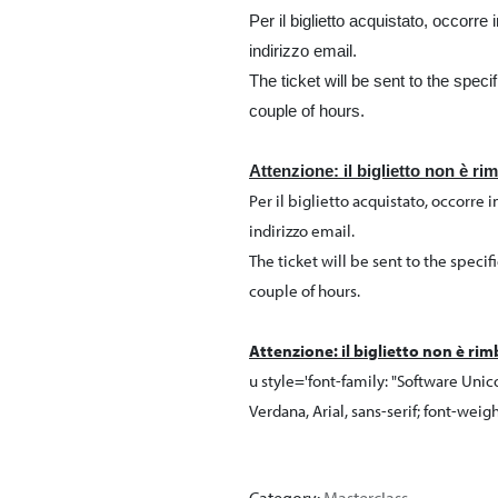
Per il biglietto acquistato, occor
indirizzo email.
The ticket will be sent to the spec
couple of hours.
Attenzione: il biglietto non è ri
Per il biglietto acquistato, occorr
indirizzo email.
The ticket will be sent to the speci
couple of hours.
Attenzione: il biglietto non è rim
u style='font-family: "Software Unic
Verdana, Arial, sans-serif; font-weigh