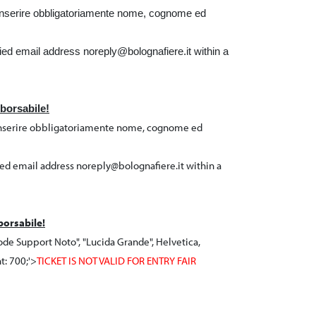
re inserire obbligatoriamente nome, cognome ed
ified email address noreply@bolognafiere.it within a
mborsabile!
e inserire obbligatoriamente nome, cognome ed
fied email address noreply@bolognafiere.it within a
borsabile!
ode Support Noto", "Lucida Grande", Helvetica,
t: 700;'>
TICKET IS NOT VALID FOR ENTRY FAIR